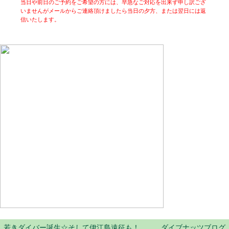
当日や前日のご予約をご希望の方には、早急なご対応を出来ず申し訳ござ
いませんがメールからご連絡頂けましたら当日の夕方、または翌日には返
信いたします。
若きダイバー誕生☆そして伊江島遠征も！ ダイブナッツブログ