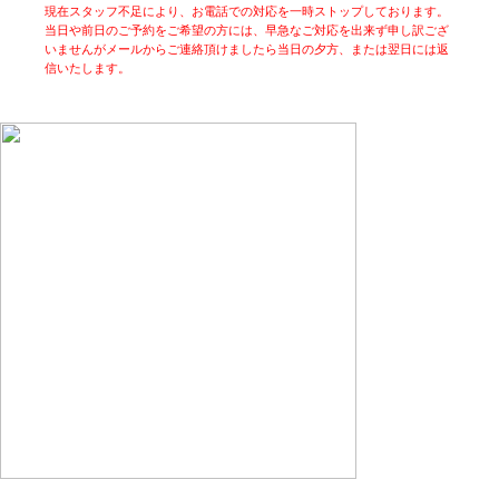
現在スタッフ不足により、お電話での対応を一時ストップしております。
当日や前日のご予約をご希望の方には、早急なご対応を出来ず申し訳ござ
いませんがメールからご連絡頂けましたら当日の夕方、または翌日には返
信いたします。