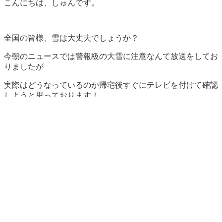
こんにちは、しゅんです。
全国の皆様、雪は大丈夫でしょうか？
今朝のニュースでは警報級の大雪に注意なんて放送をしてお
りましたが
実際はどうなっているのか帰宅後すぐにテレビを付けて確認
しようと思っております！
そんな本日は沖縄もなかなかの冷え込みを見せておりまして
ついにナッツTシャツ1枚では耐えられないくらいになって
しまいましたよ！
水中の方が過ごしやすいなんていつぶりでございましょう
か。