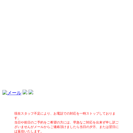
現在スタッフ不足により、お電話での対応を一時ストップしておりま
す。
当日や前日のご予約をご希望の方には、早急なご対応を出来ず申し訳ご
ざいませんがメールからご連絡頂けましたら当日の夕方、または翌日に
は返信いたします。