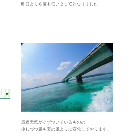
昨日より６度も低い２１℃となりました！
最近天気がぐずついているものの
少しづつ風も夏の風よりに変化しております。