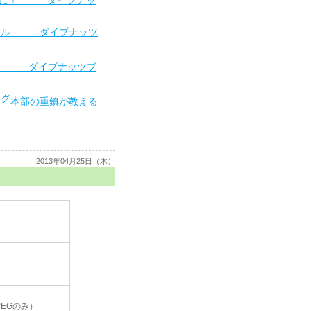
体験に！ ダイブナッ
ケル ダイブナッツブ
本部の重鎮が教える
2013年04月25日（木）
PEGのみ）