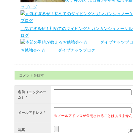
映えもの探し2日目&今年も職業
ツブログ
元気すぎるぜ！初めてのダイビングとガンガンシュノー
ログ
お勉強会へ☆ ダイブナッツブログ
コメントを残す
名前（ニックネー
ム）
*
メールアドレス
*
※メールアドレスが公開されることはありません
写真
（J