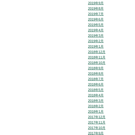
2019年9月
2019年8月
2019年7月
2019年6月
2019年5月
2019年4月
2019年3月
2019年2月
2019年1月
2018年12月
2018年11月
2018年10月
2018年9月
2018年8月
2018年7月
2018年6月
2018年5月
2018年4月
2018年3月
2018年2月
2018年1月
2017年12月
2017年11月
2017年10月
2017年9月