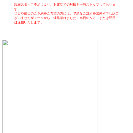
現在スタッフ不足により、お電話での対応を一時ストップしておりま
す。
当日や前日のご予約をご希望の方には、早急なご対応を出来ず申し訳ご
ざいませんがメールからご連絡頂けましたら当日の夕方、または翌日に
は返信いたします。