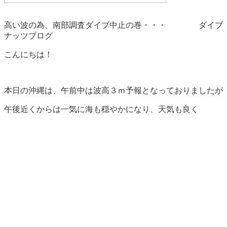
高い波の為、南部調査ダイブ中止の巻・・・ ダイブ
ナッツブログ
こんにちは！
本日の沖縄は、午前中は波高３ｍ予報となっておりましたが
午後近くからは一気に海も穏やかになり、天気も良く
絶好のダイビング日和となりました☆
ただ、本日調査ダイブ予定だった南部の海は
南風の影響で中止となってしまいました。。。