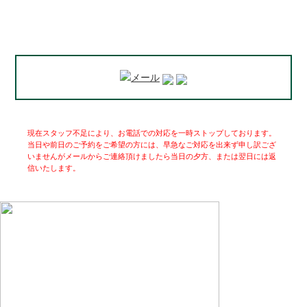
現在スタッフ不足により、お電話での対応を一時ストップしております。
当日や前日のご予約をご希望の方には、早急なご対応を出来ず申し訳ござ
いませんがメールからご連絡頂けましたら当日の夕方、または翌日には返
信いたします。