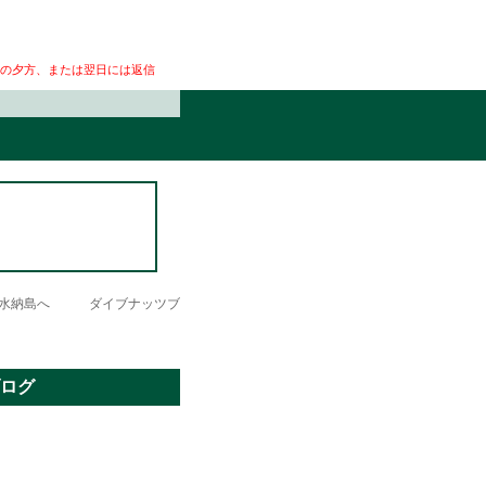
の夕方、または翌日には返信
って水納島へ ダイブナッツブ
ログ