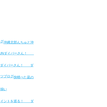
沖縄北部んちゅと沖
Nダイバーさん！ ダ
快晴べた凪の
物揃い
ポイントを巡る！ ダ