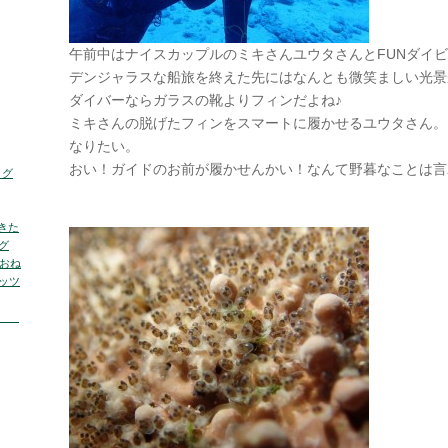
午前中はナイスカップルのミキさんユウタさんとFUNダイ
デンジャラスな船旅を終えた先にはなんとも微笑ましい光景
ダイバーならガラスの靴よりフィンだよね♪
ミキさんの脱げたフィンをスマートに履かせるユウタさん。
なりたい。
おい！ガイドのお前が履かせんかい！なんて野暮なことは言
ログ
きた
グ
くおね
ッツ
の海