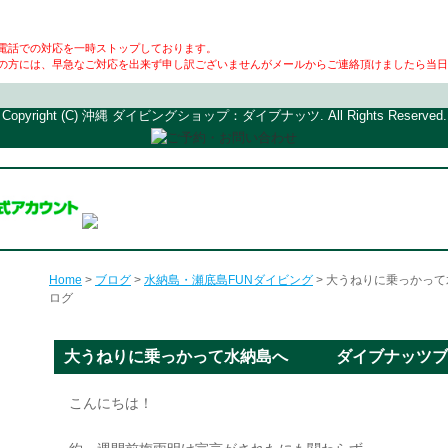
電話での対応を一時ストップしております。
の方には、早急なご対応を出来ず申し訳ございませんがメールからご連絡頂けましたら当日
Copyright (C) 沖縄 ダイビングショップ：ダイブナッツ. All Rights Reserved.
Home
>
ブログ
>
水納島・瀬底島FUNダイビング
> 大うねりに乗っか
ログ
大うねりに乗っかって水納島へ ダイブナッツブ
こんにちは！