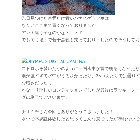
先日見つけた首元だけ青いハナヒゲウツボは
なんとここまで青くなっておりました！
アレ？違う子なのかな・・・？
でも同じ場所で若干黒色も乗っておりましたのでそうしてお
ストロボを焚いたかのように一瞬水中が雷で明るくなったり
雨が強すぎて水中がうるさかったり、25ｍあたりでは曇り
な暗さだったり
かなーり珍しいコンディションでしたが最後はラッキーター
グは終了でございます。
ナオミチさん今回もありがとうございました！
水中で不思議体験したと思ってこんな嵐でしたが忘れないでいて