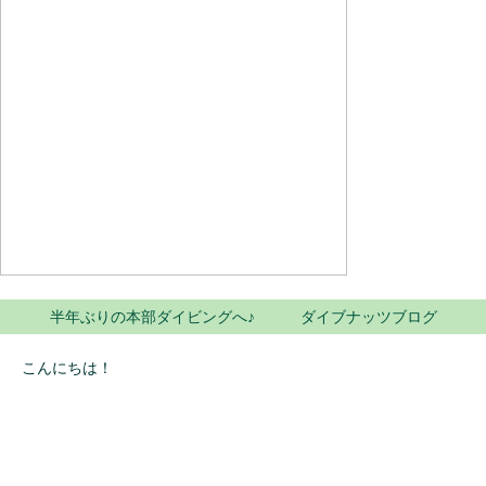
半年ぶりの本部ダイビングへ♪ ダイブナッツブログ
こんにちは！
台風10号が過ぎ去りました。
大きな被害もないようで、それほど強いものではなかったです
ね。