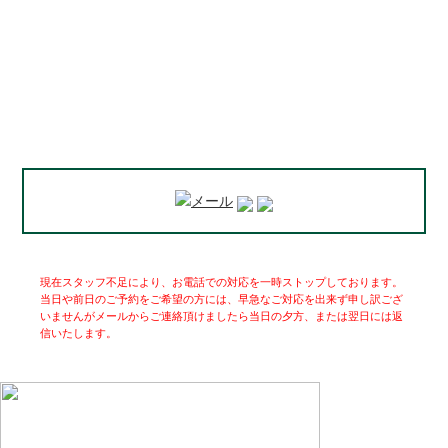
現在スタッフ不足により、お電話での対応を一時ストップしております。
当日や前日のご予約をご希望の方には、早急なご対応を出来ず申し訳ござ
いませんがメールからご連絡頂けましたら当日の夕方、または翌日には返
信いたします。