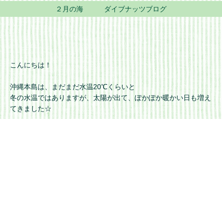
２月の海 ダイブナッツブログ
こんにちは！
沖縄本島は、まだまだ水温20℃くらいと
冬の水温ではありますが、太陽が出て、ぽかぽか暖かい日も増え
てきました☆
２月は１年の中でもダイバーさんが少ない閑散期ではありますが
ウミウシ好きなダイバーさんや、寒くても潜りたい！という
NO DIVE NO LIFEな
ダイバーさんが潜りに来ております(^_^)