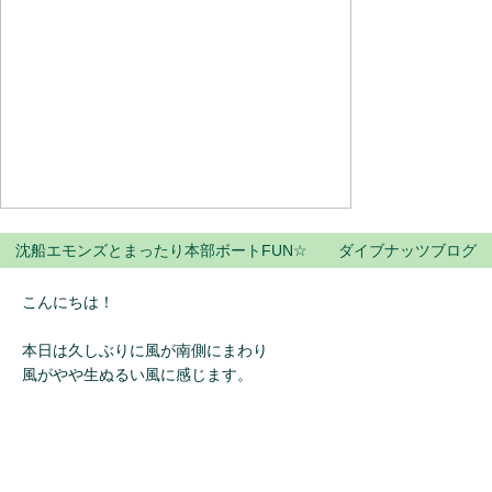
沈船エモンズとまったり本部ボートFUN☆ ダイブナッツブログ
こんにちは！
本日は久しぶりに風が南側にまわり
風がやや生ぬるい風に感じます。
そんな本日は沈船エモンズと本部ボートに分かれてのファンダイ
ビングとなりました☆