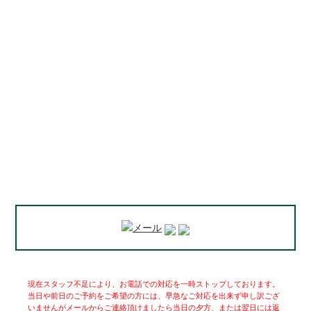
現在スタッフ不足により、お電話での対応を一時ストップしております。
当日や前日のご予約をご希望の方には、早急なご対応を出来ず申し訳ござ
いませんがメールからご連絡頂けましたら当日の夕方、または翌日には返