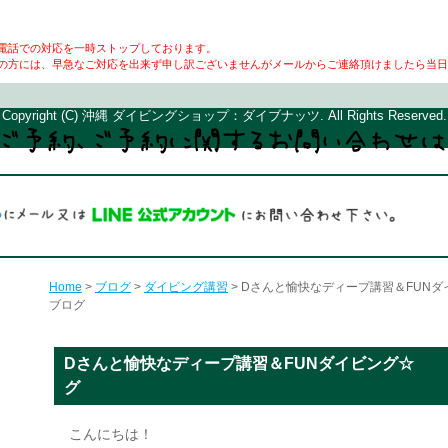
電話での対応を一時ストップしております。
の方には、早急なご対応を出来ず申し訳ございませんがメールからご連絡頂けましたら当日
Copyright (C) 沖縄 ダイビングショップ：ダイブナッツ. All Rights Reserved.
Home
>
ブログ
>
ダイビング講習
> Dさんと愉快なディープ講習＆FU
ブログ
Dさんと愉快なディープ講習＆FUNダイビング☆
グ
こんにちは！