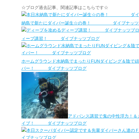
☆ブログ過去記事、関連記事はこちらです☆
納島で新たにダイバー誕生☆の巻！ ダイブナッツ
ィープ講習！ ダイブナッツブログ
ホームグラウンド水納島でまったりFUNダイビング＆陰で
バー！ ダイブナッツブログ
アドバンス講習で鬼の中性浮力！＆
イブ！ ダイブナッツブログ