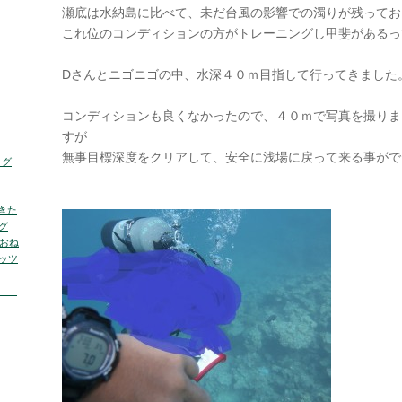
瀬底は水納島に比べて、未だ台風の影響での濁りが残ってお
これ位のコンディションの方がトレーニングし甲斐があるっ
Dさんとニゴニゴの中、水深４０ｍ目指して行ってきました
コンディションも良くなかったので、４０ｍで写真を撮りま
すが
無事目標深度をクリアして、安全に浅場に戻って来る事ができま
ログ
きた
グ
くおね
ッツ
の海