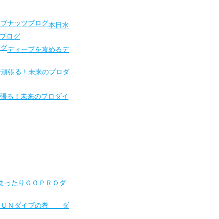
本日水
ブログ
ディープを攻めるデ
頑張る！未来のプロダイ
まったりＧＯＰＲＯダ