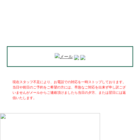
現在スタッフ不足により、お電話での対応を一時ストップしております。
当日や前日のご予約をご希望の方には、早急なご対応を出来ず申し訳ござ
いませんがメールからご連絡頂けましたら当日の夕方、または翌日には返
信いたします。