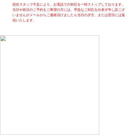
現在スタッフ不足により、お電話での対応を一時ストップしております。
当日や前日のご予約をご希望の方には、早急なご対応を出来ず申し訳ござ
いませんがメールからご連絡頂けましたら当日の夕方、または翌日には返
信いたします。