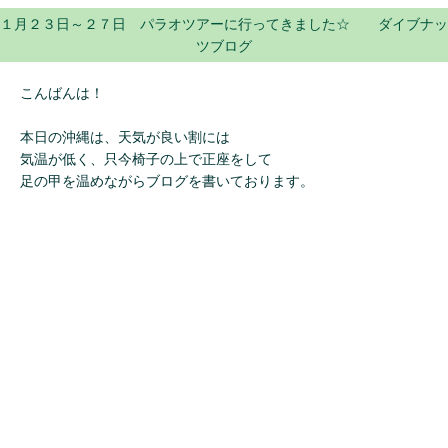
１月２３日～２７日 パラオツアーに行ってきました☆ ダイブナッ
ツブログ
こんばんは！
本日の沖縄は、天気が良い割には
気温が低く、只今椅子の上で正座をして
足の甲を温めながらブログを書いております。
靴下履けばって？ 確かにっ！
１月末から２月頭にかけて、チーム南太田のみなさんや
チーム大分ん氏のみなさん、そしてチーム劇団ヒネロジのヨッシ
ー＆オクモーコンビさんなど
沢山の方で賑わっておりまして、みなさんとのブログを書いた後
に６日あたりからゆっくりパラオツアーのブログを書こうと思っ
ておりましたら