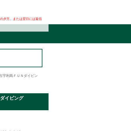
の夕方、または翌日には返信
古宇利島ＦＵＮダイビン
ＦＵＮダイビング