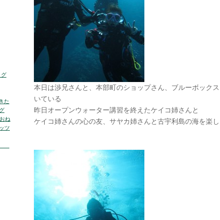
ログ
本日は渉兄さんと、本部町のショップさん、ブルーボックス
いている
きた
昨日オープンウォーター講習を終えたケイコ姉さんと
グ
くおね
ケイコ姉さんの心の友、サヤカ姉さんと古宇利島の海を楽し
ッツ
の海