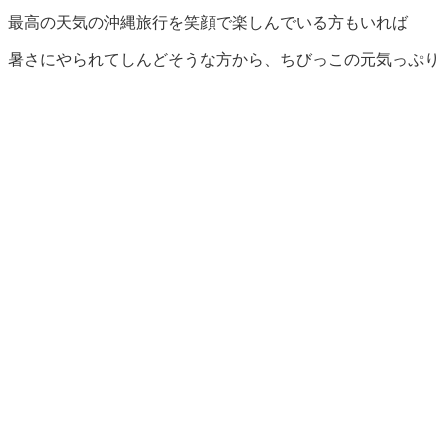
最高の天気の沖縄旅行を笑顔で楽しんでいる方もいれば
暑さにやられてしんどそうな方から、ちびっこの元気っぷり
にすでにスタミナ切れのお父さんお母さんなど
ビーチ沿いや立ち寄ったコンビニで色々な方が沖縄を楽しん
でおります(^-^)
その分交通事故やパトカーにつかまっているレンタカーも多
く見られますので
くれぐれも運転にはお気をつけください！
または、ちょっと捕まった位の方がパンチのある思い出にな
って良いかもと思う方は
運転しながら沖縄のポケモンGETしつつそのまま警察にGET
されるのも悪くないかもしれませんね(^-^)