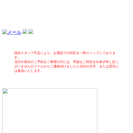
現在スタッフ不足により、お電話での対応を一時ストップしておりま
す。
当日や前日のご予約をご希望の方には、早急なご対応を出来ず申し訳ご
ざいませんがメールからご連絡頂けましたら当日の夕方、または翌日に
は返信いたします。