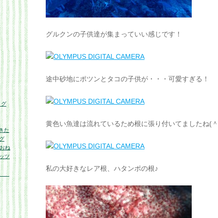
グルクンの子供達が集まっていい感じです！
途中砂地にポツンとタコの子供が・・・可愛すぎる！
ログ
黄色い魚達は流れているため根に張り付いてましたね(＾＾
きた
グ
くおね
ッツ
私の大好きなレア根、ハタンポの根♪
の海