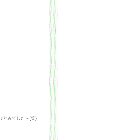
。
とみでした～(笑)