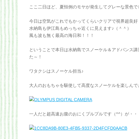
ここ二日ほど、夏恒例のモヤが発生してグレーな景色で
今日は空気がこれでもかってくらいクリアで視界超良好
水納島も伊江島もめっちゃ近くに見えます♪（＾＾）
風も波も無く最高の海日和！！！
ということで本日は水納島でスノーケル＆アドバンス講
た～！
ワタクシはスノーケル担当♪
大人のおもちゃを駆使して高度なスノーケルを楽しんで
一人だと超高速お腹のおにくプルプルです（^^）が・・