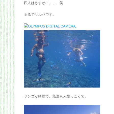
四人はさすがに、、、笑
まるでサルパです。
サンゴが綺麗で、魚達も人懐っこくて、