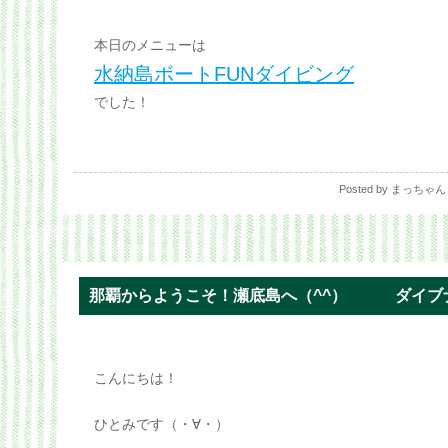
本日のメニューは
水納島ボートFUNダイビング
でした！
Posted by まっち
那覇からようこそ！瀬底島へ（^^） ダイブ
こんにちは！
ひとみです（・∀・）