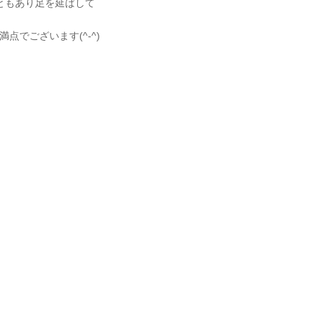
ともあり足を延ばして
でございます(^-^)