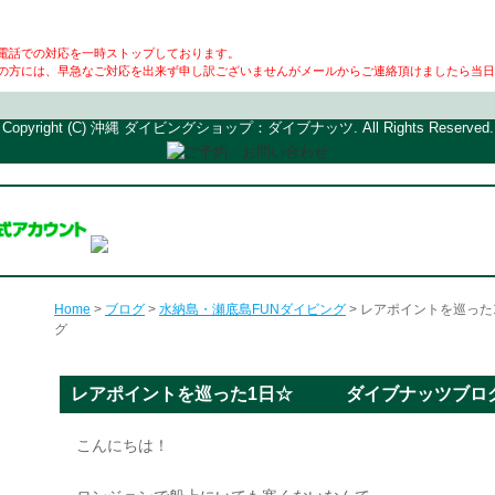
電話での対応を一時ストップしております。
の方には、早急なご対応を出来ず申し訳ございませんがメールからご連絡頂けましたら当日
Copyright (C) 沖縄 ダイビングショップ：ダイブナッツ. All Rights Reserved.
Home
>
ブログ
>
水納島・瀬底島FUNダイビング
> レアポイントを巡
グ
レアポイントを巡った1日☆ ダイブナッツブロ
こんにちは！