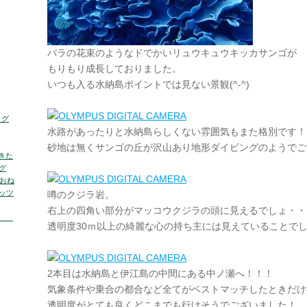
バラの花束のようなドでかいリュウキュウキッカサンゴが
もりもり成長しておりました。
いつも入る水納島ポイントでは見ない景観(^-^)
ログ
水路があったりと水納島らしくない雰囲気もまた格別です！
砂地は無くサンゴの丘が沢山あり地形ダイビングのようでご
きた
グ
くおね
ッツ
噂のクジラ岩。
右上の四角い部分がマッコウクジラの頭に見えるでしょ・・
の海
透明度30ｍ以上の綺麗な心の持ち主には見えていることで
2本目は水納島と伊江島の中間にある中ノ瀬へ！！！
気象条件や乗合の都合など全てがベストマッチしたときだけ
透明度がとても良くどこまでも行けそうでございました！