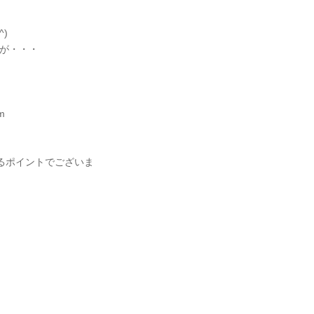
)
が・・・
m
るポイントでございま