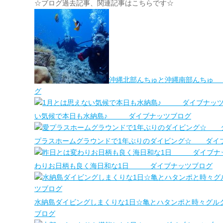
☆ブログ過去記事、関連記事はこちらです☆
沖縄北部んちゅと沖縄南部んちゅ
グ
い気候で本日も水納島♪ ダイブナッツブログ
プラスホームグラウンドで1年ぶりのダイビング☆ ダイ
わりお日柄も良く海日和な1日 ダイブナッツブログ
水納島ダイビングしまくりな1日☆亀とハタンポと時々グ
ブログ