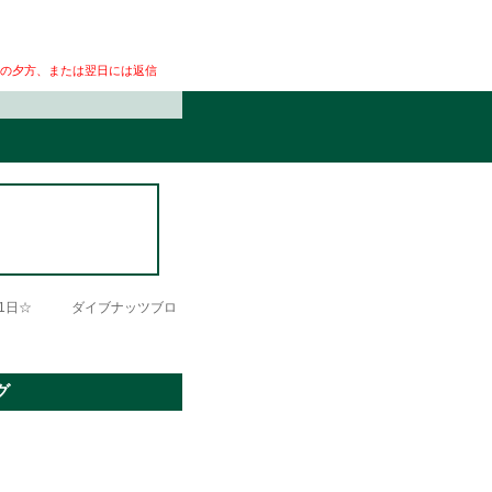
の夕方、または翌日には返信
った1日☆ ダイブナッツブロ
グ