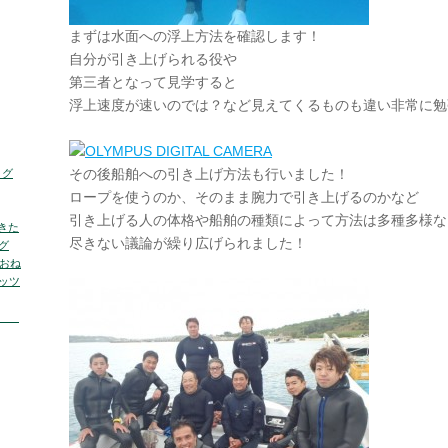
まずは水面への浮上方法を確認します！
自分が引き上げられる役や
第三者となって見学すると
浮上速度が速いのでは？など見えてくるものも違い非常に勉
その後船舶への引き上げ方法も行いました！
ログ
ロープを使うのか、そのまま腕力で引き上げるのかなど
引き上げる人の体格や船舶の種類によって方法は多種多様な
きた
尽きない議論が繰り広げられました！
グ
くおね
ッツ
の海