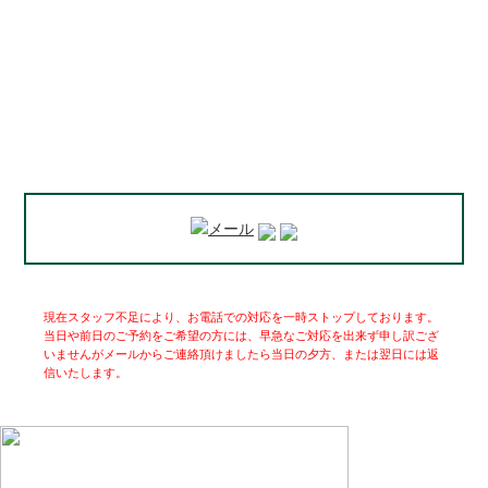
現在スタッフ不足により、お電話での対応を一時ストップしております。
当日や前日のご予約をご希望の方には、早急なご対応を出来ず申し訳ござ
いませんがメールからご連絡頂けましたら当日の夕方、または翌日には返
信いたします。