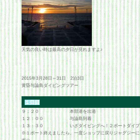
天気の良い時は最高の夕日が見れますよ♪
2015年3月28日～31日 2泊3日
黄昏与論島ダイビングツアー
１日目
９：２０ 本部港を出港
１２：００ 与論島到着
１３：３０ いざダイビングへ！２ボートダイブ
※１ボート終えましたら、一度ショップに戻りジャグジーに