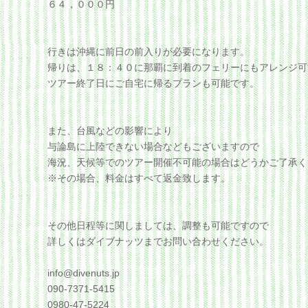
６４，０００円
行きは沖縄に前日の前入りが必要になります。
帰りは、１８：４０に那覇に到着のフェリーにもアレンジ可
ツアー終了日にご自宅に帰るプランも可能です。
また、台風などの影響により
与論島に上陸できない場合などもございますので
海況、天候等でのツアー開催不可能の場合はどうかご了承く
※その場合、料金はすべて返金致します。
その他日程等に関しましては、調整も可能ですので
詳しくはダイブナッツまでお問い合わせください。
info@divenuts.jp
090-7371-5415
0980-47-5224