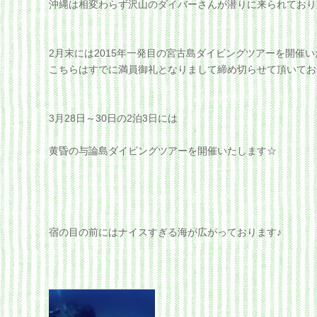
沖縄は相変わらず沢山のダイバーさんが潜りに来られており
2月末には2015年一発目の宮古島ダイビングツアーを開催
こちらはすでに満員御礼となりまして締め切らせて頂いてお
3月28日～30日の2泊3日には
黄昏の与論島ダイビングツアーを開催いたします☆
宿の目の前にはナイスすぎる海が広がっております♪