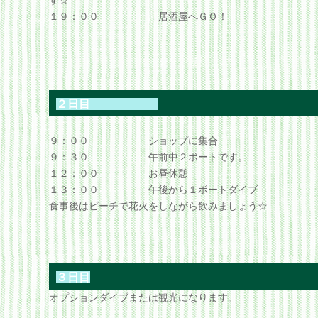
す☆
１９：００ 居酒屋へＧＯ！
２日目
９：００ ショップに集合
９：３０ 午前中２ボートです。
１２：００ お昼休憩
１３：００ 午後から１ボートダイブ
食事後はビーチで花火をしながら飲みましょう☆
３日目
オプションダイブまたは観光になります。