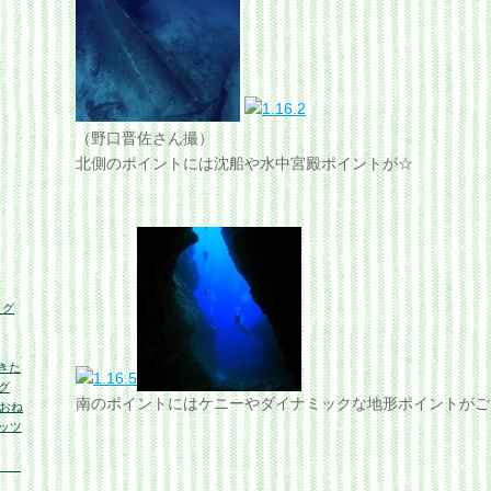
（野口晋佐さん撮）
北側のポイントには沈船や水中宮殿ポイントが☆
ログ
きた
グ
南のポイントにはケニーやダイナミックな地形ポイントがご
くおね
ッツ
の海