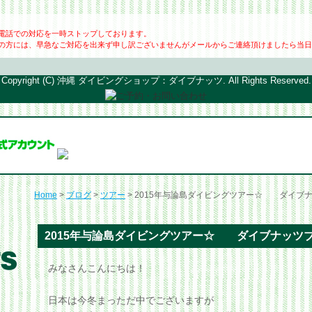
電話での対応を一時ストップしております。
の方には、早急なご対応を出来ず申し訳ございませんがメールからご連絡頂けましたら当日
Copyright (C) 沖縄 ダイビングショップ：ダイブナッツ. All Rights Reserved.
Home
>
ブログ
>
ツアー
> 2015年与論島ダイビングツアー☆ ダイブ
2015年与論島ダイビングツアー☆ ダイブナッツ
みなさんこんにちは！
日本は今冬まっただ中でございますが