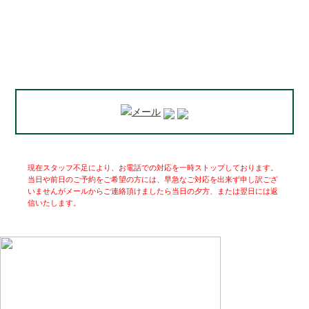
現在スタッフ不足により、お電話での対応を一時ストップしております。
当日や前日のご予約をご希望の方には、早急なご対応を出来ず申し訳ござ
いませんがメールからご連絡頂けましたら当日の夕方、または翌日には返
信いたします。