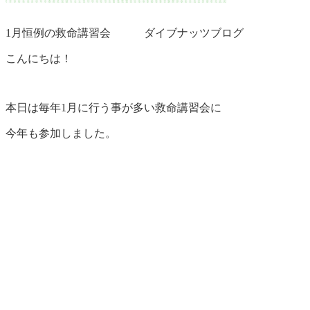
1月恒例の救命講習会 ダイブナッツブログ
こんにちは！
本日は毎年1月に行う事が多い救命講習会に
今年も参加しました。
本部町のダイビング協会の会員さん達が
地元の消防署の方に
万が一の時に備えてCPRやAEDの使い方をレクチャーして
頂きました！
毎年受けていても、胸部の押すスピードや強さ