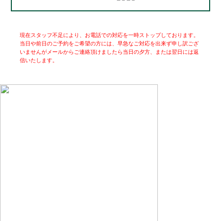
現在スタッフ不足により、お電話での対応を一時ストップしております。
当日や前日のご予約をご希望の方には、早急なご対応を出来ず申し訳ござ
いませんがメールからご連絡頂けましたら当日の夕方、または翌日には返
信いたします。