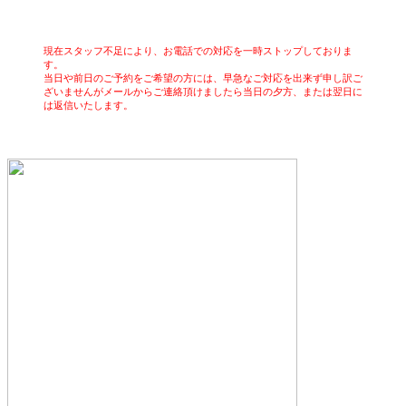
現在スタッフ不足により、お電話での対応を一時ストップしておりま
す。
当日や前日のご予約をご希望の方には、早急なご対応を出来ず申し訳ご
ざいませんがメールからご連絡頂けましたら当日の夕方、または翌日に
は返信いたします。