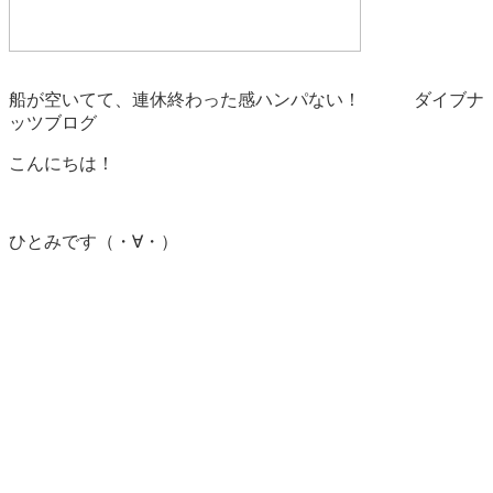
船が空いてて、連休終わった感ハンパない！ ダイブナ
ッツブログ
こんにちは！
ひとみです（・∀・）
本日ななななんと！
マンツーマンダイビング！！
平日お休みで沖縄住まいの方の特権ですね！