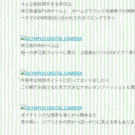
そんな絶好調すぎる本日は
伊江島遠征FUNチームと、ホームグラウンド水納島での体
ーチでのOWD初日に分かれてのダイビングです☆
伊江島FUNチームは
朝一の伊江島フェリーに乗り、上陸後がっつり3ダイブ！潜
午前中は地形ポイントに行ってまいりました☆
この横穴を抜けるた先で大きなナポレオンフィッシュとも遭
ダイナミックな地形を遠くから眺めると
首の長い、ジブリとかの何かっぽいやつに見える岩もありま