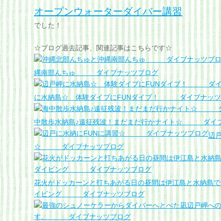
オープンウォーターダイバー講習
でした！
☆ブログ過去記事、関連記事はこちらです☆
縄南部んちゅ ダイブナッツブログ
に水納島☆ 体験ダイブにFUNダイブ！ ダイブナッツ
中散歩水納島♪遠征残波！まだまだ行かナイト☆ ダイ
辺戸
☆ ダイブナッツブログ
花火がドッカーンと打ちあがる日の昼間は伊江島と水納島で
イビング ダイブナッツブログ