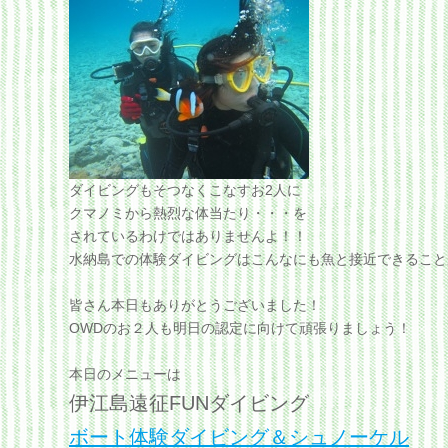
ダイビングもそつなくこなすお2人に
クマノミから熱烈な体当たり・・・を
されているわけではありませんよ！！
水納島での体験ダイビングはこんなにも魚と接近できることがで
皆さん本日もありがとうございました！
OWDのお２人も明日の認定に向けて頑張りましょう！
本日のメニューは
伊江島遠征FUNダイビング
ボート体験ダイビング＆シュノーケル