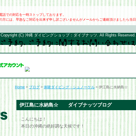
電話での対応を一時ストップしております。
の方には、早急なご対応を出来ず申し訳ございませんがメールからご連絡頂けましたら当日
Copyright (C) 沖縄 ダイビングショップ：ダイブナッツ. All Rights Reserved.
Home
>
ブログ
>
体験ダイビング・シュノーケル
> 伊江島に水納島☆ 
伊江島に水納島☆ ダイブナッツブログ
こんにちは！
本日の沖縄の絶好調な天候です！