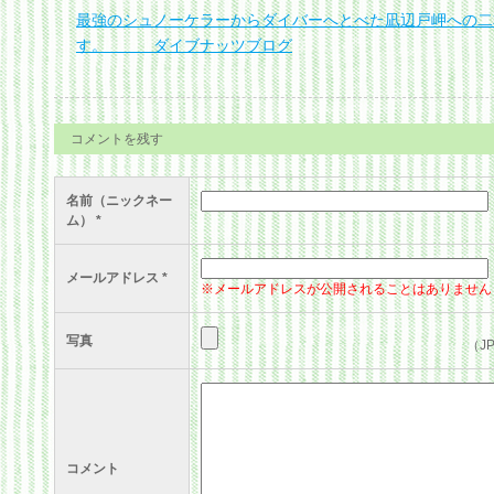
最強のシュノーケラーからダイバーへとべた凪辺戸岬への二
す。 ダイブナッツブログ
コメントを残す
名前（ニックネー
ム）
*
メールアドレス
*
※メールアドレスが公開されることはありません
写真
（J
コメント