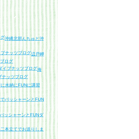
沖縄北部んちゅと沖
辺戸岬
ブログ
海
ブナッツブログ
に水納にFUNに講習
バッシャーンとFUNダ