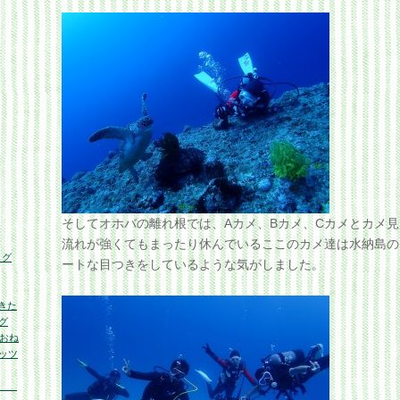
そしてオホバの離れ根では、Aカメ、Bカメ、Cカメとカメ
流れが強くてもまったり休んでいるここのカメ達は水納島の
ログ
ートな目つきをしているような気がしました。
きた
グ
くおね
ッツ
の海