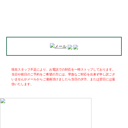
現在スタッフ不足により、お電話での対応を一時ストップしております。
当日や前日のご予約をご希望の方には、早急なご対応を出来ず申し訳ござ
いませんがメールからご連絡頂けましたら当日の夕方、または翌日には返
信いたします。