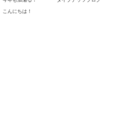
こんにちは！
本日の沖縄はなかなかの強さの北風が吹いており
当初乗る予定のボートは欠航・・・
先方結構凹んで速攻ビーチへ直行しようと一方
電話に一報、タンクの配達忘れて直行
現場に到着船長に挨拶、本日出港！？
MK5（ﾏｼﾞﾃﾞﾀﾞｯｼｭﾃﾞ ｷﾏｽｶﾗ 5ﾌﾝﾏｯﾃｸﾀﾞｻｲ） でボートだ
YO!
と気持ちの悪いラップから始まった本日は