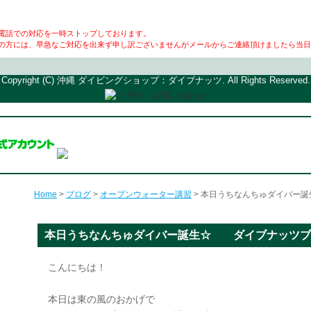
電話での対応を一時ストップしております。
の方には、早急なご対応を出来ず申し訳ございませんがメールからご連絡頂けましたら当日
Copyright (C) 沖縄 ダイビングショップ：ダイブナッツ. All Rights Reserved.
Home
>
ブログ
>
オープンウォーター講習
> 本日うちなんちゅダイバー
本日うちなんちゅダイバー誕生☆ ダイブナッツブ
こんにちは！
本日は東の風のおかげで