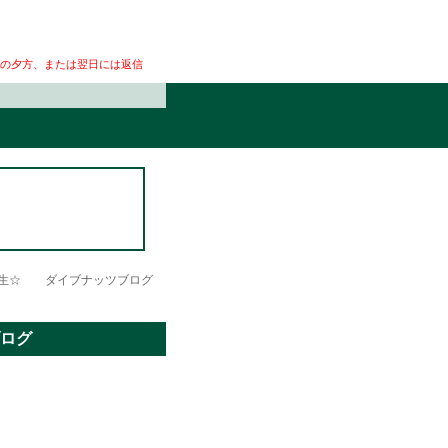
の夕方、または翌日には返信
誕生☆ ダイブナッツブログ
ログ