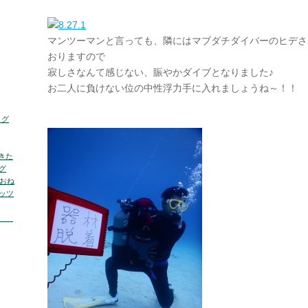
マンツーマンと言っても、隣にはマブダチダイバーのヒデさ
おりますので
寂しさなんて感じない、賑やかダイブとなりました♪
お二人に負けない位の中性浮力手に入れましょうね～！！
ログ
きた
グ
くおね
ッツ
の海