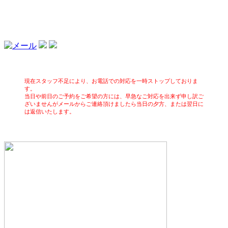
現在スタッフ不足により、お電話での対応を一時ストップしておりま
す。
当日や前日のご予約をご希望の方には、早急なご対応を出来ず申し訳ご
ざいませんがメールからご連絡頂けましたら当日の夕方、または翌日に
は返信いたします。