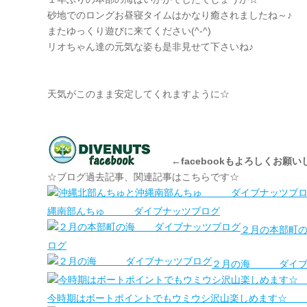
砂地でのロングお昼寝タイムはかなり癒されましたね～♪
またゆっくり遊びに来てください(^-^)
リオちゃん達の元気な姿も是非見せて下さいね♪
天気がこのまま安定してくれますように☆
←facebookもよろしくお願
☆ブログ過去記事、関連記事はこちらです☆
縄南部んちゅ ダイブナッツブログ
２月の本部町
ログ
２月の海 ダイブ
今時期はボートポイントでもウミウシ沢山楽しめます☆ 