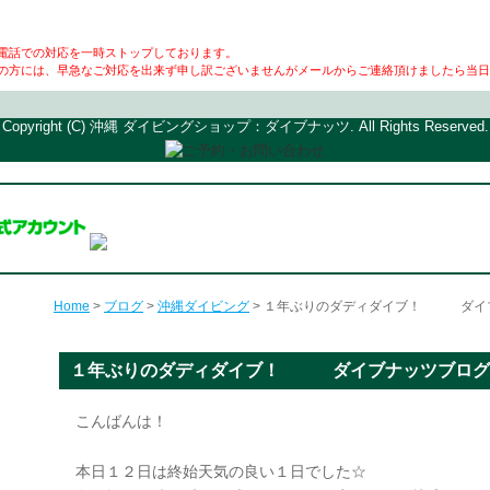
電話での対応を一時ストップしております。
の方には、早急なご対応を出来ず申し訳ございませんがメールからご連絡頂けましたら当日
Copyright (C) 沖縄 ダイビングショップ：ダイブナッツ. All Rights Reserved.
Home
>
ブログ
>
沖縄ダイビング
> １年ぶりのダディダイブ！ ダイ
１年ぶりのダディダイブ！ ダイブナッツブログ
こんばんは！
本日１２日は終始天気の良い１日でした☆