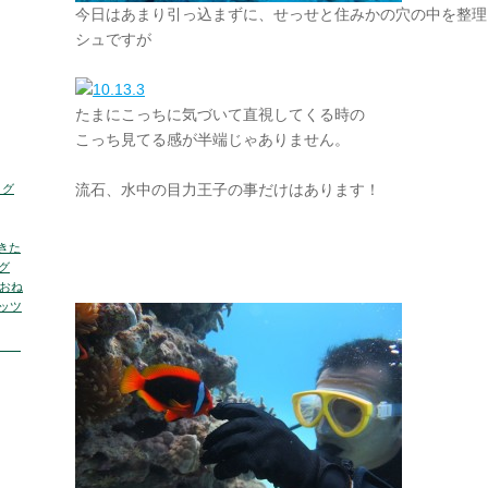
今日はあまり引っ込まずに、せっせと住みかの穴の中を整理
シュですが
たまにこっちに気づいて直視してくる時の
こっち見てる感が半端じゃありません。
流石、水中の目力王子の事だけはあります！
ログ
きた
グ
くおね
ッツ
の海