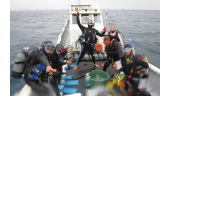
本日の船の上はアゲアゲでございます！
アゲアゲ過ぎて、なぜか休憩中船の上から4回位落とされまし
た！
今日はアクアラングおじさん率いるチーム大分の園さん＆シゲさ
ん！
エイジロウさん＆カズミさんご夫妻！
おてんばナッツ娘のヨッシーと
計7名で本部の海を攻めてまいりました☆