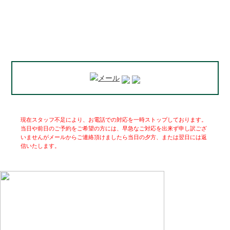
現在スタッフ不足により、お電話での対応を一時ストップしております。
当日や前日のご予約をご希望の方には、早急なご対応を出来ず申し訳ござ
いませんがメールからご連絡頂けましたら当日の夕方、または翌日には返
信いたします。