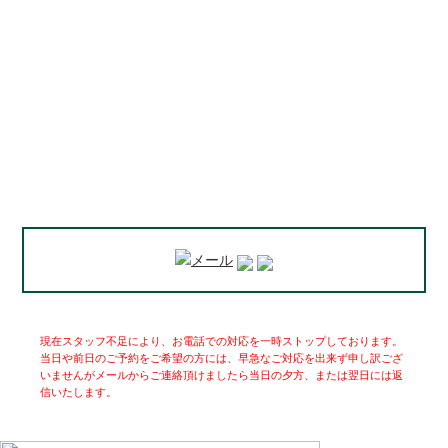
現在スタッフ不足により、お電話での対応を一時ストップしております。
当日や前日のご予約をご希望の方には、早急なご対応を出来ず申し訳ござ
いませんがメールからご連絡頂けましたら当日の夕方、または翌日には返
信いたします。