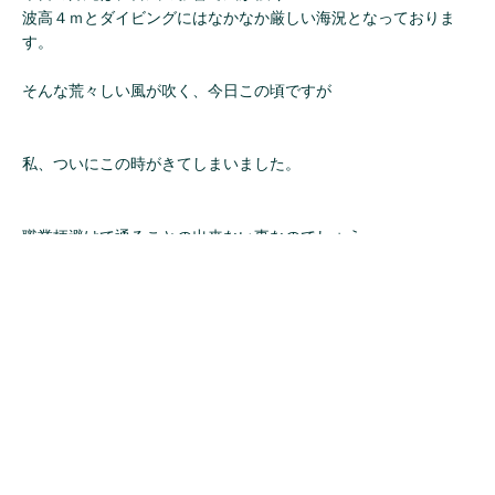
波高４ｍとダイビングにはなかなか厳しい海況となっておりま
す。
そんな荒々しい風が吹く、今日この頃ですが
私、ついにこの時がきてしまいました。
職業柄避けて通ることの出来ない事なのでしょう。
多分先輩インストラクターのみさなんも通ってきているのでしょ
う。
わたくし、この２９歳の夏、遂に
カニと戦う夢をみてしまいました。