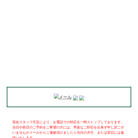
現在スタッフ不足により、お電話での対応を一時ストップしております。
当日や前日のご予約をご希望の方には、早急なご対応を出来ず申し訳ござ
いませんがメールからご連絡頂けましたら当日の夕方、または翌日には返
信いたします。