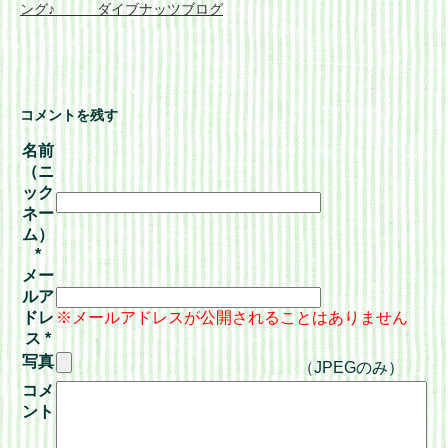
ング♪ ダイブナッツブログ
コメントを残す
名前
（ニ
ック
ネー
ム）
*
メー
ルア
ドレ
※メールアドレスが公開されることはありません
ス
*
写真
（JPEGのみ）
コメ
ント