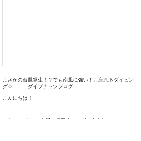
まさかの台風発生！？でも南風に強い！万座FUNダイビン
グ☆ ダイブナッツブログ
こんにちは！
いや~、まさかの台風18号発生でございますね。
なんだチミは！？