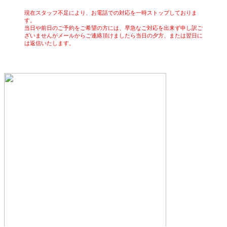
現在スタッフ不足により、お電話での対応を一時ストップしておりま
す。
当日や前日のご予約をご希望の方には、早急なご対応を出来ず申し訳ご
ざいませんがメールからご連絡頂けましたら当日の夕方、または翌日に
は返信いたします。