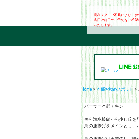
現在スタッフ不足により、お
当日や前日のご予約をご希望
いたします。
Home
>
本部お勧めスポット
>
パーラー本部チキン
美ら海水族館から少し丘を
鳥の唐揚げをメインとし、
鳥の唐揚げは王道のしお味