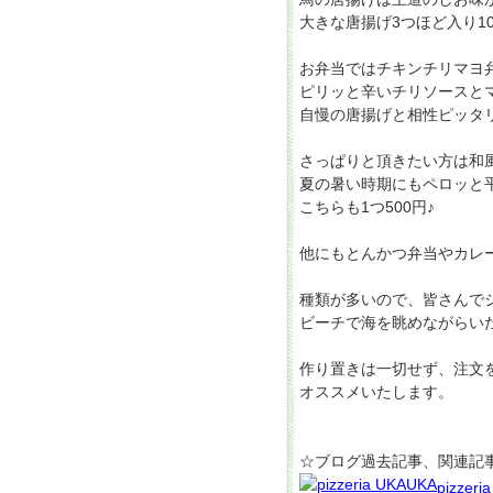
大きな唐揚げ3つほど入り10
お弁当ではチキンチリマヨ
ピリッと辛いチリソースと
自慢の唐揚げと相性ピッタリ
さっぱりと頂きたい方は和
夏の暑い時期にもペロッと
こちらも1つ500円♪
他にもとんかつ弁当やカレ
種類が多いので、皆さんで
ビーチで海を眺めながらいただ
作り置きは一切せず、注文
オススメいたします。
☆ブログ過去記事、関連記
pizzeri