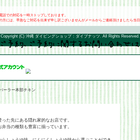
電話での対応を一時ストップしております。
の方には、早急なご対応を出来ず申し訳ございませんがメールからご連絡頂けましたら当日
Copyright (C) 沖縄 ダイビングショップ：ダイブナッツ. All Rights Reserved.
 パーラー本部チキン
登った先にある隠れ家的なお店です。
お弁当の種類も豊富に揃っています。
からしょうゆ味、にんにくしょうゆ味から選ぶことができ