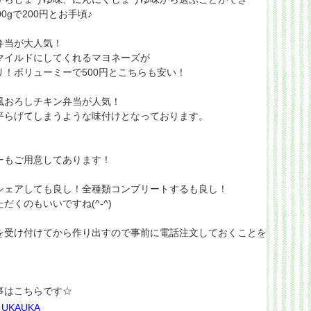
0gで200円とお手頃♪
弁当が大人気！
マイルドにしてくれるマヨネーズが
！ボリューミーで500円とこちらも安い！
風おろしチキン弁当が人気！
平らげてしまうような味付けとなっております。
ーもご用意してあります！
シェアしても良し！全種類コンプリートするも良し！
くのもいいですね(^-^)
を受け付けてから作り出すので事前に電話注文しておくことを
事はこちらです☆
a UKAUKA