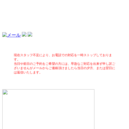
現在スタッフ不足により、お電話での対応を一時ストップしておりま
す。
当日や前日のご予約をご希望の方には、早急なご対応を出来ず申し訳ご
ざいませんがメールからご連絡頂けましたら当日の夕方、または翌日に
は返信いたします。